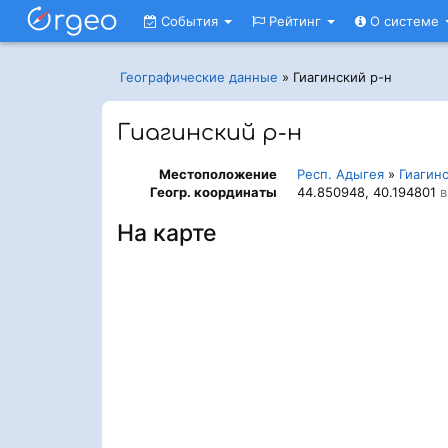
События
Рейтинг
О системе
Географические данные
»
Гиагинский р-н
Гиагинский р-н
Местоположение
Респ. Адыгея
»
Гиагин
Геогр. координаты
44.850948, 40.194801
в
На карте