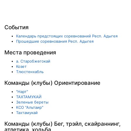
События
Календарь предстоящих соревнований Респ. Адыгея
Прошедшие соревнования Респ. Адыгея
Места проведения
а. Старобжегокай
Козет
Тлюстенхабль
Команды (клубы) Ориентирование
"Нарт"
TAХТАМУКАЙ
Зеленые береты
КСО "Альтаир"
Тахтамукай
Команды (клубы) Бег, трэйл, скайраннинг,
атлетика, ходьба