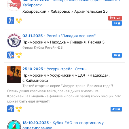
Хабаровск
Хабаровский » Хабаровск » Архангельская 25
Live
47
03.11.2025
-
Рогейн "Ливадия осенняя"
Приморский » Находка » Ливадия, Лесная 3
Финал Кубка Рогейн-ДВ
62
25.10.2025
-
Уссури-трейл. Осень
Приморский » Уссурийский » ДОЛ «Надежда»,
с.Каймановка
Третий старт из серии "Уссури-трейл. Времена года"!
Осень, дикая красивая тайга, полная диких животных...
Красивейшая медаль на финише и полный заряд ярких эмоций! Что
может быть ещё лучше?!
413
18-19.10.2025
-
Кубок ЕАО по спортивному
ориетированию