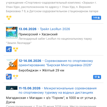
учреждении «Спортивно-оздоровительный комплекс «Зорька» г.
Улан-Удэ», расположенном по адресу г. Улан-Удэ, п. Верхняя
Березовка 7 б; в Детском оздоровительном стационарном лагере
146
13.06.2026
-
Трейл LeoRun 2026
Приморский » Хасанский
Легендарный забег LeoRun по национальному парку
"Земля Леопарда"
12-14.06.2026
-
Соревнования по спортивному
ориентированию "Бирская Многодневка-2026"
Биробиджан » Жёлтый 29 км
57
11-15.06.2026
-
Межрегиональные соревнования
по спортивному туризму на водных дистанциях
Магаданская » Магадан » з/о "Горняк", в 1000 м от устья р.
Дукча
Сроки проведения: с 11 по 15 июня 2026 года. Место проведения: