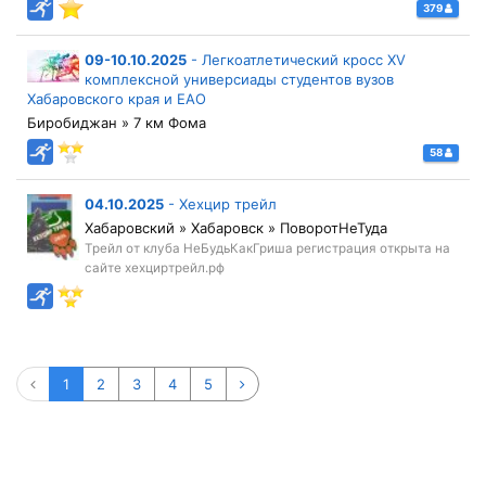
379
09-10.10.2025
-
Легкоатлетический кросс ХV
комплексной универсиады студентов вузов
Хабаровского края и ЕАО
Биробиджан » 7 км Фома
58
04.10.2025
-
Хехцир трейл
Хабаровский » Хабаровск » ПоворотНеТуда
Трейл от клуба НеБудьКакГриша регистрация открыта на
сайте хехциртрейл.рф
1
2
3
4
5