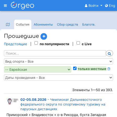
Меню
Войти
Eng
События
Абонементы
Сбор средств
Благотв
.
Прошедшие
Предстоящие
|
по популярности
|
с Live
только местные
Элементы 1—50 из 393.
02-05.08.2026
-
Чемпионат Дальневосточного
федерального округа по спортивному туризму на
парусных дистанциях
Приморский » Владивосток » о-в Рикорда, бухта Западная