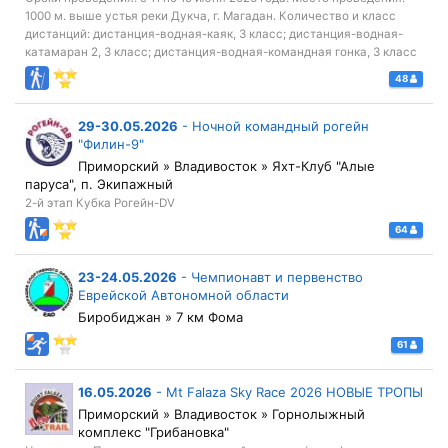
1000 м. выше устья реки Дукча, г. Магадан. Количество и класс
дистанций: дистанция-водная-каяк, 3 класс; дистанция-водная-
катамаран 2, 3 класс; дистанция-водная-командная гонка, 3 класс
48
29-30.05.2026
-
Ночной командный рогейн
"Филин-9"
Приморский » Владивосток » Яхт-Клуб "Алые
паруса", п. Экипажный
2-й этап Кубка Рогейн-DV
64
23-24.05.2026
-
Чемпионавт и первенство
Еврейской Автономной области
Биробиджан » 7 км Фома
61
16.05.2026
-
Mt Falaza Sky Race 2026 НОВЫЕ ТРОПЫ
Приморский » Владивосток » Горнолыжный
комплекс "Грибановка"