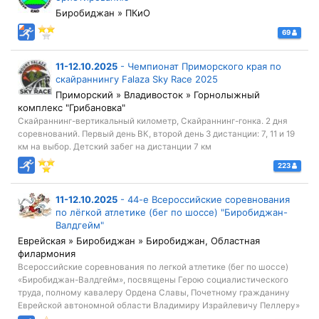
Биробиджан » ПКиО
69
11-12.10.2025
-
Чемпионат Приморского края по
скайраннингу Falaza Sky Race 2025
Приморский » Владивосток » Горнолыжный
комплекс "Грибановка"
Скайраннинг-вертикальный километр, Скайраннинг-гонка. 2 дня
соревнований. Первый день ВК, второй день 3 дистанции: 7, 11 и 19
км на выбор. Детский забег на дистанции 7 км
223
11-12.10.2025
-
44-е Всероссийские соревнования
по лёгкой атлетике (бег по шоссе) "Биробиджан-
Валдгейм"
Еврейская » Биробиджан » Биробиджан, Областная
филармония
Всероссийские соревнования по легкой атлетике (бег по шоссе)
«Биробиджан-Валдгейм», посвящены Герою социалистического
труда, полному кавалеру Ордена Славы, Почетному гражданину
Еврейской автономной области Владимиру Израйлевичу Пеллеру»