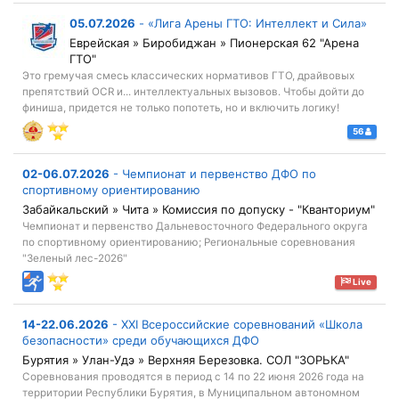
05.07.2026
-
«Лига Арены ГТО: Интеллект и Сила»
Еврейская » Биробиджан » Пионерская 62 "Арена
ГТО"
Это гремучая смесь классических нормативов ГТО, драйвовых
препятствий OCR и... интеллектуальных вызовов. Чтобы дойти до
финиша, придется не только попотеть, но и включить логику!
56
02-06.07.2026
-
Чемпионат и первенство ДФО по
спортивному ориентированию
Забайкальский » Чита » Комиссия по допуску - "Кванториум"
Чемпионат и первенство Дальневосточного Федерального округа
по спортивному ориентированию; Региональные соревнования
"Зеленый лес-2026"
Live
14-22.06.2026
-
XXI Всероссийские соревнований «Школа
безопасности» среди обучающихся ДФО
Бурятия » Улан-Удэ » Верхняя Березовка. СОЛ "ЗОРЬКА"
Соревнования проводятся в период с 14 по 22 июня 2026 года на
территории Республики Бурятия, в Муниципальном автономном