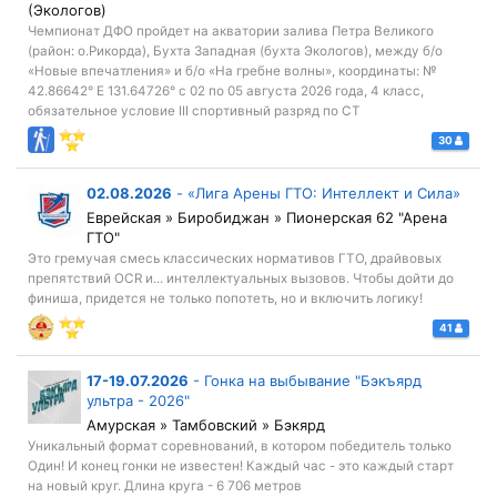
(Экологов)
Чемпионат ДФО пройдет на акватории залива Петра Великого
(район: о.Рикорда), Бухта Западная (бухта Экологов), между б/о
«Новые впечатления» и б/о «На гребне волны», координаты: №
42.86642° Е 131.64726° с 02 по 05 августа 2026 года, 4 класс,
обязательное условие III спортивный разряд по СТ
30
02.08.2026
-
«Лига Арены ГТО: Интеллект и Сила»
Еврейская » Биробиджан » Пионерская 62 "Арена
ГТО"
Это гремучая смесь классических нормативов ГТО, драйвовых
препятствий OCR и... интеллектуальных вызовов. Чтобы дойти до
финиша, придется не только попотеть, но и включить логику!
41
17-19.07.2026
-
Гонка на выбывание "Бэкъярд
ультра - 2026"
Амурская » Тамбовский » Бэкярд
Уникальный формат соревнований, в котором победитель только
Один! И конец гонки не известен! Каждый час - это каждый старт
на новый круг. Длина круга - 6 706 метров